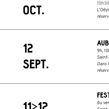
10h30
OCT.
L’Ody
réserv
AUB
12
9h, 10
Saint
SEPT.
Dans l
réserv
FES
du ve
11>12