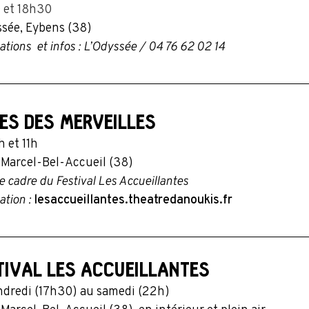
 et 18h30
ssée, Eybens (38)
ations et infos : L’Odyssée / 04 76 62 02 14
ES DES MERVEILLES
h et 11h
-Marcel-Bel-Accueil (38)
e cadre du Festival Les Accueillantes
ation :
lesaccueillantes.theatredanou
kis.fr
TIVAL LES ACCUEILLANTES
ndredi (17h30) au samedi (22h)