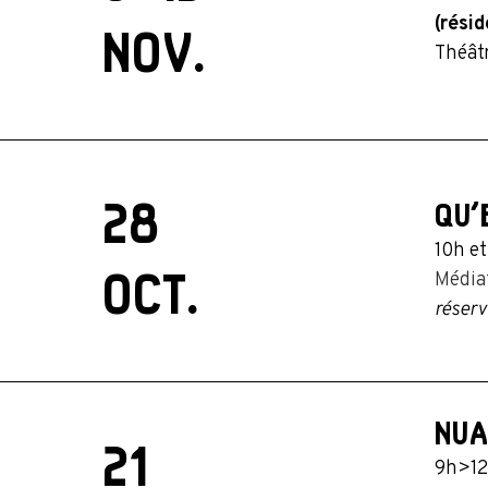
(rési
NOV.
Théâtr
28
QU’
10h et
OCT.
Média
réserv
NUA
21
9h>12