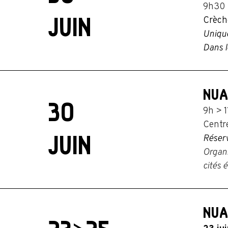
9h30
JUIN
Crèche
Uniqu
Dans l
NUA
30
9h > 
Centre
JUIN
Réserv
Organi
cités 
NUA