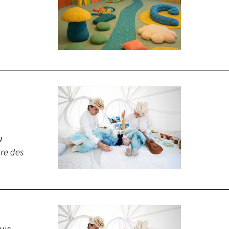
u
dre des