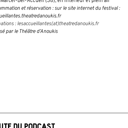
Marcel-Bel-Accueil (38), en intérieur et plein air
mmation et réservation : sur le site internet du festival :
ueillantes.theatredanoukis.fr
ations : lesaccueillantes
(at)
theatredanoukis.fr
sé par le Théâtre d’Anoukis
UTE DU PODCAST