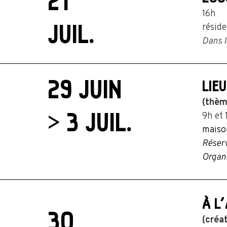
21
16h
JUIL.
résid
Dans l
29 JUIN
LIE
(thèm
> 3 JUIL.
9h et
maiso
Réserv
Organi
À L
30
(créa