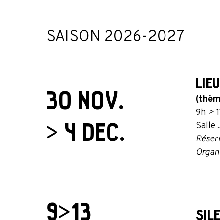
SAISON 2026-2027
LIE
30 NOV.
(thèm
9h > 
> 4 DEC.
Salle 
Réserv
Organi
9>13
SIL