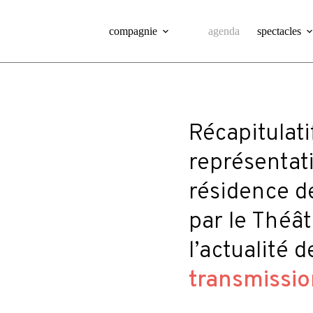
compagnie
agenda
spectacles
Récapitulati
représentati
résidence d
par le Théâ
l’actualité 
transmissi