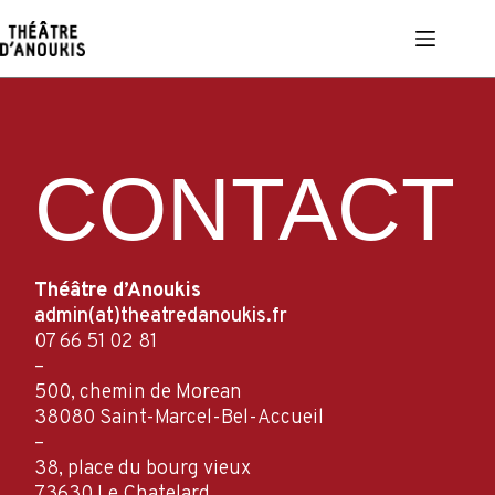
Passer
au
contenu
CONTACT
Théâtre d’Anoukis
admin(at)theatredanoukis.fr
07 66 51 02 81
–
500, chemin de Morean
38080 Saint-Marcel-Bel-Accueil
–
38, place du bourg vieux
73630 Le Chatelard